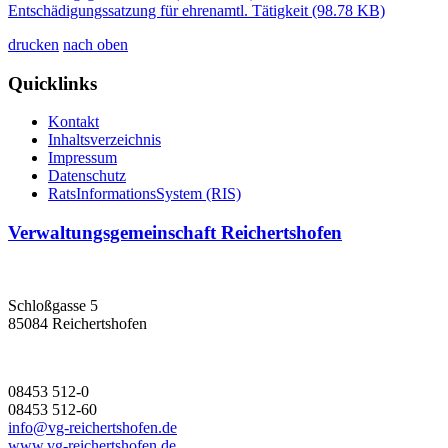
Entschädigungssatzung für ehrenamtl. Tätigkeit
(98.78 KB)
drucken
nach oben
Quicklinks
Kontakt
Inhaltsverzeichnis
Impressum
Datenschutz
RatsInformationsSystem (RIS)
Verwaltungsgemeinschaft Reichertshofen
Schloßgasse 5
85084 Reichertshofen
08453 512-0
08453 512-60
info@vg-reichertshofen.de
www.vg-reichertshofen.de