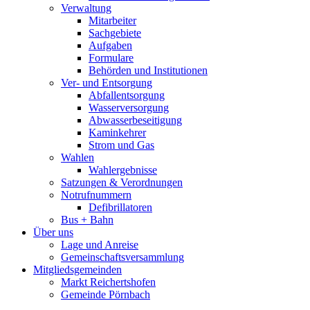
Verwaltung
Mitarbeiter
Sachgebiete
Aufgaben
Formulare
Behörden und Institutionen
Ver- und Entsorgung
Abfallentsorgung
Wasserversorgung
Abwasserbeseitigung
Kaminkehrer
Strom und Gas
Wahlen
Wahlergebnisse
Satzungen & Verordnungen
Notrufnummern
Defibrillatoren
Bus + Bahn
Über uns
Lage und Anreise
Gemeinschaftsversammlung
Mitgliedsgemeinden
Markt Reichertshofen
Gemeinde Pörnbach