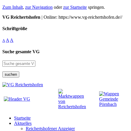
Zum Inhalt
,
zur Navigation
oder
zur Startseite
springen.
VG Reichertshofen
| Online: https://www.vg-reichertshofen.de//
Schriftgröße
A
A
A
Suche gesamte VG
suchen
Startseite
Aktuelles
Reichertshofener Anzeiger