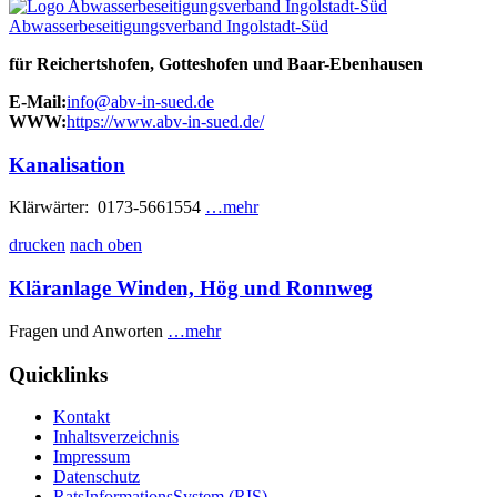
Abwasserbeseitigungsverband Ingolstadt-Süd
für Reichertshofen, Gotteshofen und Baar-Ebenhausen
E-Mail:
info@abv-in-sued.de
WWW:
https://www.abv-in-sued.de/
Kanalisation
Klärwärter: 0173-5661554
…mehr
drucken
nach oben
Kläranlage Winden, Hög und Ronnweg
Fragen und Anworten
…mehr
Quicklinks
Kontakt
Inhaltsverzeichnis
Impressum
Datenschutz
RatsInformationsSystem (RIS)