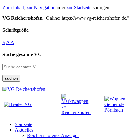
Zum Inhalt
,
zur Navigation
oder
zur Startseite
springen.
VG Reichertshofen
| Online: https://www.vg-reichertshofen.de//
Schriftgröße
A
A
A
Suche gesamte VG
suchen
Startseite
Aktuelles
Reichertshofener Anzeiger