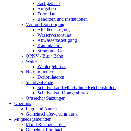
Sachgebiete
Aufgaben
Formulare
Behörden und Institutionen
Ver- und Entsorgung
Abfallentsorgung
Wasserversorgung
Abwasserbeseitigung
Kaminkehrer
Strom und Gas
ÖPNV / Bus / Bahn
Wahlen
Wahlergebnisse
Notrufnummern
Defibrillatoren
Schulverbände
Schulverband Mittelschule Reichertshofen
Schulverband Langenbruck
Ortsrecht / Satzungen
Über uns
Lage und Anreise
Gemeinschaftsversammlung
Mitgliedsgemeinden
Markt Reichertshofen
Gemeinde Pörnbach