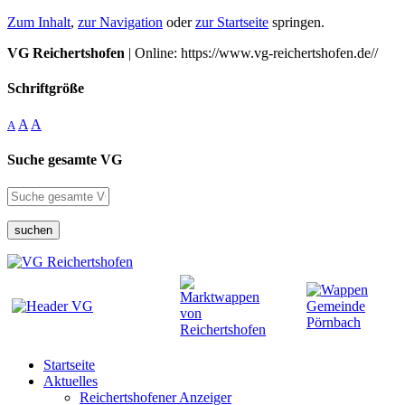
Zum Inhalt
,
zur Navigation
oder
zur Startseite
springen.
VG Reichertshofen
| Online: https://www.vg-reichertshofen.de//
Schriftgröße
A
A
A
Suche gesamte VG
suchen
Startseite
Aktuelles
Reichertshofener Anzeiger