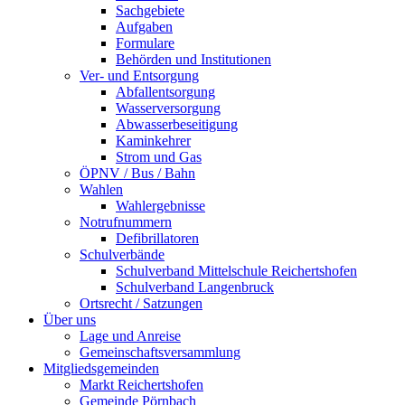
Sachgebiete
Aufgaben
Formulare
Behörden und Institutionen
Ver- und Entsorgung
Abfallentsorgung
Wasserversorgung
Abwasserbeseitigung
Kaminkehrer
Strom und Gas
ÖPNV / Bus / Bahn
Wahlen
Wahlergebnisse
Notrufnummern
Defibrillatoren
Schulverbände
Schulverband Mittelschule Reichertshofen
Schulverband Langenbruck
Ortsrecht / Satzungen
Über uns
Lage und Anreise
Gemeinschaftsversammlung
Mitgliedsgemeinden
Markt Reichertshofen
Gemeinde Pörnbach