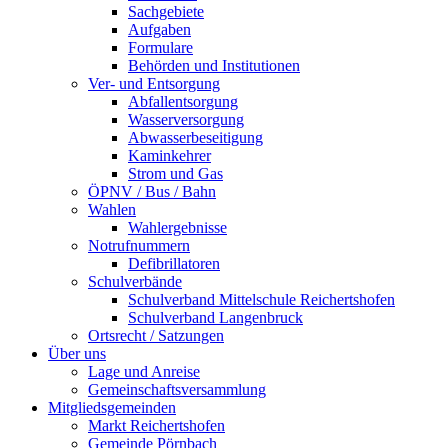
Sachgebiete
Aufgaben
Formulare
Behörden und Institutionen
Ver- und Entsorgung
Abfallentsorgung
Wasserversorgung
Abwasserbeseitigung
Kaminkehrer
Strom und Gas
ÖPNV / Bus / Bahn
Wahlen
Wahlergebnisse
Notrufnummern
Defibrillatoren
Schulverbände
Schulverband Mittelschule Reichertshofen
Schulverband Langenbruck
Ortsrecht / Satzungen
Über uns
Lage und Anreise
Gemeinschaftsversammlung
Mitgliedsgemeinden
Markt Reichertshofen
Gemeinde Pörnbach