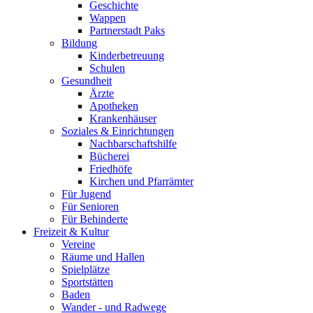
Geschichte
Wappen
Partnerstadt Paks
Bildung
Kinderbetreuung
Schulen
Gesundheit
Ärzte
Apotheken
Krankenhäuser
Soziales & Einrichtungen
Nachbarschaftshilfe
Bücherei
Friedhöfe
Kirchen und Pfarrämter
Für Jugend
Für Senioren
Für Behinderte
Freizeit & Kultur
Vereine
Räume und Hallen
Spielplätze
Sportstätten
Baden
Wander - und Radwege