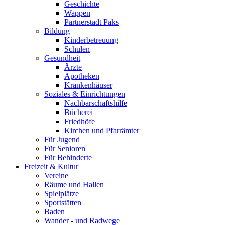
Geschichte
Wappen
Partnerstadt Paks
Bildung
Kinderbetreuung
Schulen
Gesundheit
Ärzte
Apotheken
Krankenhäuser
Soziales & Einrichtungen
Nachbarschaftshilfe
Bücherei
Friedhöfe
Kirchen und Pfarrämter
Für Jugend
Für Senioren
Für Behinderte
Freizeit & Kultur
Vereine
Räume und Hallen
Spielplätze
Sportstätten
Baden
Wander - und Radwege