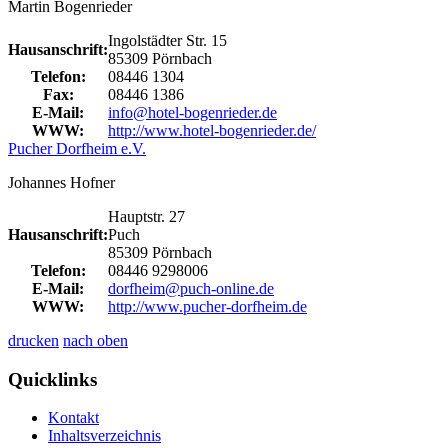
Martin Bogenrieder
Ingolstädter Str. 15
Hausanschrift:
85309 Pörnbach
Telefon:
08446 1304
Fax:
08446 1386
E-Mail:
info@hotel-bogenrieder.de
WWW:
http://www.hotel-bogenrieder.de/
Pucher Dorfheim e.V.
Johannes Hofner
Hauptstr. 27
Hausanschrift:
Puch
85309 Pörnbach
Telefon:
08446 9298006
E-Mail:
dorfheim@puch-online.de
WWW:
http://www.pucher-dorfheim.de
drucken
nach oben
Quicklinks
Kontakt
Inhaltsverzeichnis