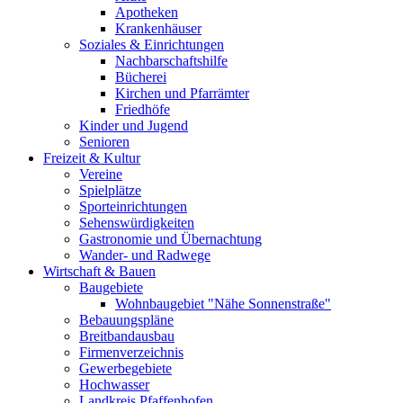
Apotheken
Krankenhäuser
Soziales & Einrichtungen
Nachbarschaftshilfe
Bücherei
Kirchen und Pfarrämter
Friedhöfe
Kinder und Jugend
Senioren
Freizeit & Kultur
Vereine
Spielplätze
Sporteinrichtungen
Sehenswürdigkeiten
Gastronomie und Übernachtung
Wander- und Radwege
Wirtschaft & Bauen
Baugebiete
Wohnbaugebiet "Nähe Sonnenstraße"
Bebauungspläne
Breitbandausbau
Firmenverzeichnis
Gewerbegebiete
Hochwasser
Landkreis Pfaffenhofen