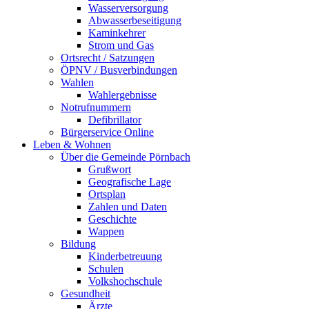
Wasserversorgung
Abwasserbeseitigung
Kaminkehrer
Strom und Gas
Ortsrecht / Satzungen
ÖPNV / Busverbindungen
Wahlen
Wahlergebnisse
Notrufnummern
Defibrillator
Bürgerservice Online
Leben & Wohnen
Über die Gemeinde Pörnbach
Grußwort
Geografische Lage
Ortsplan
Zahlen und Daten
Geschichte
Wappen
Bildung
Kinderbetreuung
Schulen
Volkshochschule
Gesundheit
Ärzte