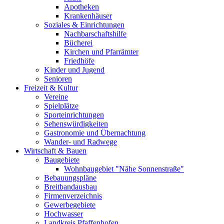
Apotheken
Krankenhäuser
Soziales & Einrichtungen
Nachbarschaftshilfe
Bücherei
Kirchen und Pfarrämter
Friedhöfe
Kinder und Jugend
Senioren
Freizeit & Kultur
Vereine
Spielplätze
Sporteinrichtungen
Sehenswürdigkeiten
Gastronomie und Übernachtung
Wander- und Radwege
Wirtschaft & Bauen
Baugebiete
Wohnbaugebiet "Nähe Sonnenstraße"
Bebauungspläne
Breitbandausbau
Firmenverzeichnis
Gewerbegebiete
Hochwasser
Landkreis Pfaffenhofen