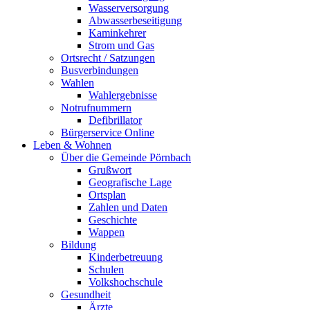
Wasserversorgung
Abwasserbeseitigung
Kaminkehrer
Strom und Gas
Ortsrecht / Satzungen
Busverbindungen
Wahlen
Wahlergebnisse
Notrufnummern
Defibrillator
Bürgerservice Online
Leben & Wohnen
Über die Gemeinde Pörnbach
Grußwort
Geografische Lage
Ortsplan
Zahlen und Daten
Geschichte
Wappen
Bildung
Kinderbetreuung
Schulen
Volkshochschule
Gesundheit
Ärzte