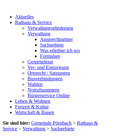
Aktuelles
Rathaus & Service
Verwaltungsgliederung
Verwaltung
Ansprechpartner
Sachgebiete
Was erledige ich wo
Formulare
Gemeinderat
Ver- und Entsorgung
Ortsrecht / Satzungen
Busverbindungen
Wahlen
Notrufnummern
Bürgerservice Online
Leben & Wohnen
Freizeit & Kultur
Wirtschaft & Bauen
Sie sind hier:
Gemeinde Pörnbach
>
Rathaus &
Service
>
Verwaltung
>
Sachgebiete