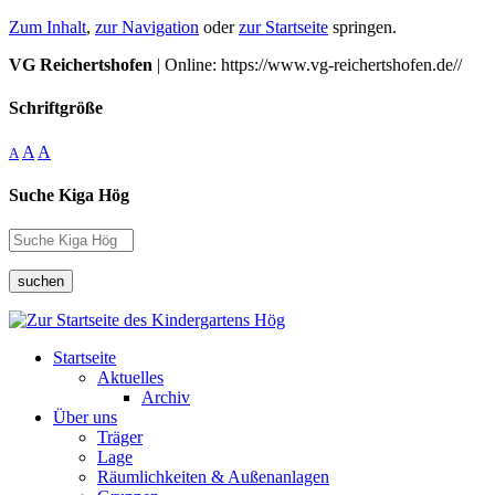
Zum Inhalt
,
zur Navigation
oder
zur Startseite
springen.
VG Reichertshofen
| Online: https://www.vg-reichertshofen.de//
Schriftgröße
A
A
A
Suche Kiga Hög
suchen
Startseite
Aktuelles
Archiv
Über uns
Träger
Lage
Räumlichkeiten & Außenanlagen